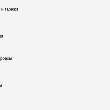
 и гаражи
ия
еррасы
ы