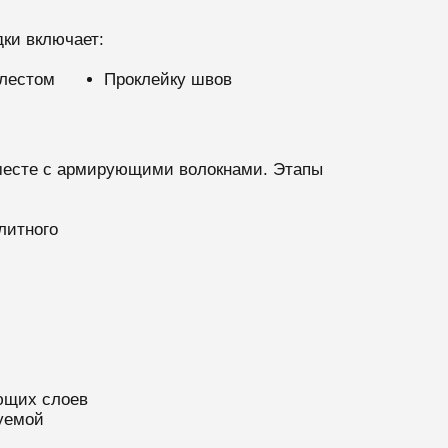
ки включает:
хлестом
Проклейку швов
вместе с армирующими волокнами. Этапы
литного
ющих слоев
уемой