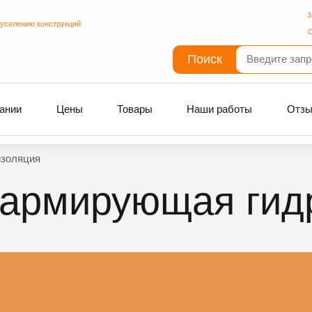
З
 усилению конструкций
С
Поиск
ании
Цены
Товары
Наши работы
Отз
изоляция
 армирующая гид