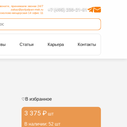
воните, принимаем звонки 24/7
+7 (495) 230-21-81
zakaz@polyalpan-msk.ru
околово-мещерская 14 офис 11
ывы
Статьи
Карьера
Контакты
В избранное
3 375 ₽
шт
В наличии: 52 шт