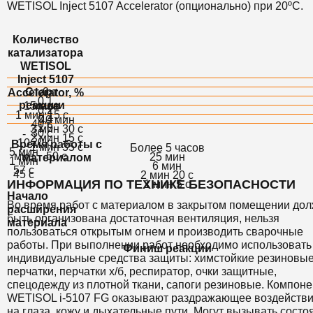
WETISOL Inject 5107 Accelerator (опционально) при 20ºС.
Количество
катализатора
WETISOL
Inject 5107
Старт
0
Accelerator, %
0,1
реакции
15 мин
масс
0,2
1 мин 15 с
0,4
40 мин
40 с
1,0
3 мин 30 с
30 с
-
2 мин 15 с
20 с
10
Время работы с
1 мин 35 с
Более 5 часов
5 мин
мин
50 с
25 мин
материалом
1 мин
6 мин
57 с
45 с
2 мин 20 с
ИНФОРМАЦИЯ ПО ТЕХНИКЕ БЕЗОПАСНОСТИ
1 мин 5 с
Начало
Во время работ с материалом в закрытом помещении до
расширения
быть организована достаточная вентиляция, нельзя
материала
пользоваться открытым огнем и производить сварочные
работы. При выполнении работ необходимо использовать
Финиш реакции
индивидуальные средства защиты: химстойкие резиновы
перчатки, перчатки х/б, респиратор, очки защитные,
спецодежду из плотной ткани, сапоги резиновые. Компон
WETISOL i-5107 FG оказывают раздражающее воздейств
на глаза, кожу и дыхательные пути. Могут вызывать состо