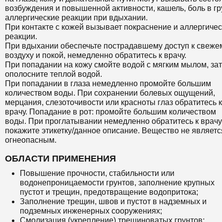
возбуждения и повышенной активности, кашель, боль в гр
аллергические реакции при вдыхании.
При контакте с кожей вызывает покраснение и аллергиче
реакции.
При вдыхании обеспечьте пострадавшему доступ к свеже
воздуху и покой, немедленно обратитесь к врачу.
При попадании на кожу смойте водой с мягким мылом, за
ополосните теплой водой.
При попадании в глаза немедленно промойте большим
количеством воды. При сохранении болевых ощущений,
мерцания, слезоточивости или красноты глаз обратитесь к
врачу. Попадание в рот: промойте большим количеством
воды. При проглатывании немедленно обратитесь к врачу
покажите этикетку/данное описание. Вещество не являетс
огнеопасным.
ОБЛАСТИ ПРИМЕНЕНИЯ
Повышение прочности, стабильности или
водонепроницаемости грунтов, заполнение крупных
пустот и трещин, предотвращение водопритока;
Заполнение трещин, швов и пустот в надземных и
подземных инженерных сооружениях;
Смолизация (укрепление) трещиноватых грунтов;