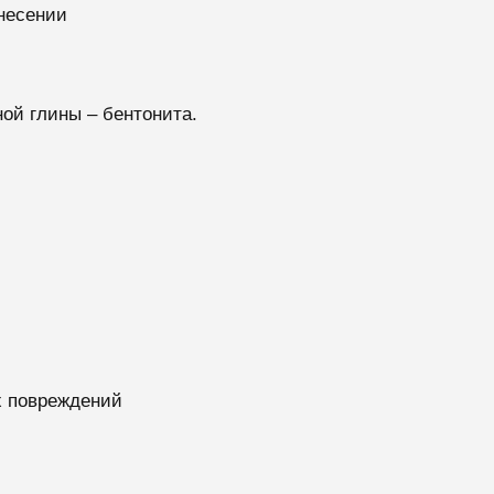
несении
ой глины – бентонита.
х повреждений