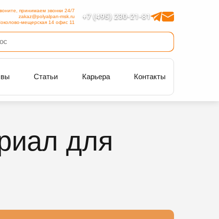
воните, принимаем звонки 24/7
+7 (495) 230-21-81
zakaz@polyalpan-msk.ru
околово-мещерская 14 офис 11
ывы
Статьи
Карьера
Контакты
риал для