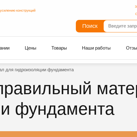
З
 усилению конструкций
С
Поиск
ании
Цены
Товары
Наши работы
Отз
ал для гидроизоляции фундамента
правильный мате
ии фундамента