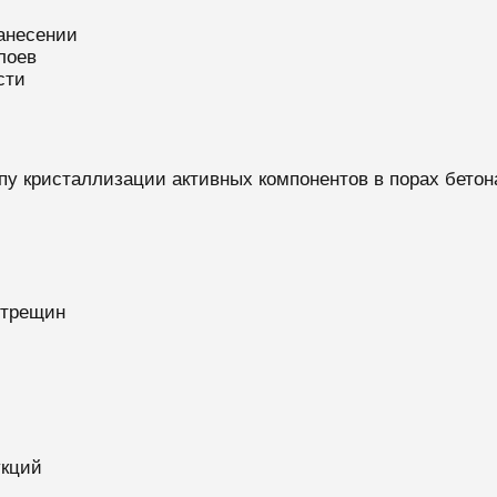
анесении
лоев
сти
пу кристаллизации активных компонентов в порах бетон
отрещин
укций