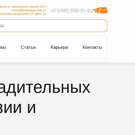
воните, принимаем звонки 24/7
+7 (495) 230-21-81
zakaz@polyalpan-msk.ru
околово-мещерская 14 офис 11
ывы
Статьи
Карьера
Контакты
радительных
зии и