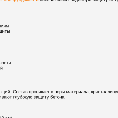
ниям
ащиты
ности
ий
кций. Состав проникает в поры материала, кристаллизу
вают глубокую защиту бетона.