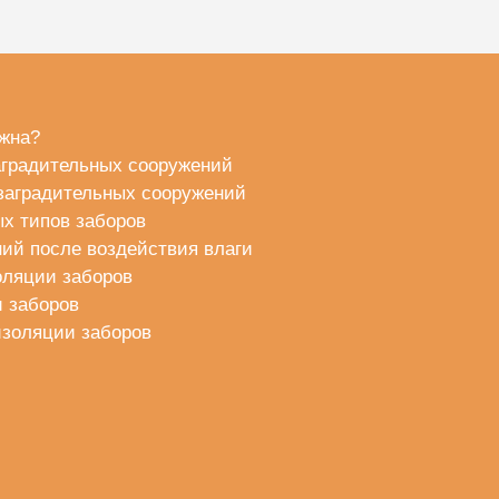
ажна?
аградительных сооружений
 заградительных сооружений
х типов заборов
ий после воздействия влаги
оляции заборов
и заборов
изоляции заборов