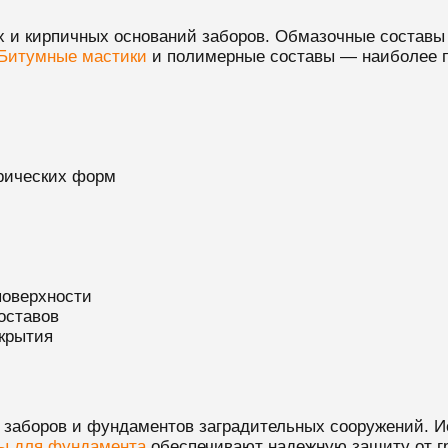
х и кирпичных оснований заборов. Обмазочные составы 
Битумные мастики
и полимерные составы — наиболее 
рических форм
поверхности
оставов
крытия
заборов и фундаментов заградительных сооружений. И
ы для фундамента
обеспечивают надежную защиту от гр