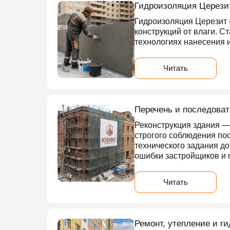
Гидроизоляция Церезит
Гидроизоляция Церезит 
конструкций от влаги. С
технологиях нанесения и
Читать
Перечень и последоват
Реконструкция здания —
строгого соблюдения пос
технического задания до
ошибки застройщиков и 
Читать
Ремонт, утепление и г