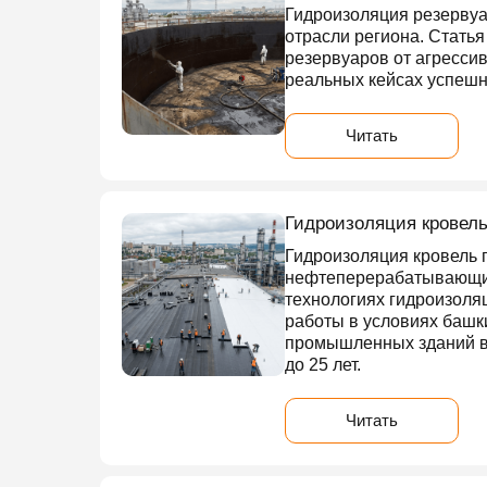
Гидроизоляция резервуа
отрасли региона. Стать
резервуаров от агресси
реальных кейсах успешн
Читать
Гидроизоляция кровел
Гидроизоляция кровель 
нефтеперерабатывающих
технологиях гидроизоля
работы в условиях башк
промышленных зданий в 
до 25 лет.
Читать