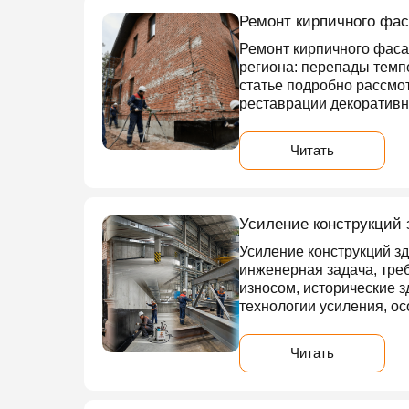
Ремонт кирпичного фа
Ремонт кирпичного фаса
региона: перепады темпе
статье подробно рассмо
реставрации декоративн
Читать
Усиление конструкций 
Усиление конструкций з
инженерная задача, тре
износом, исторические 
технологии усиления, о
Читать