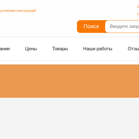
З
 усилению конструкций
С
Поиск
ании
Цены
Товары
Наши работы
Отз