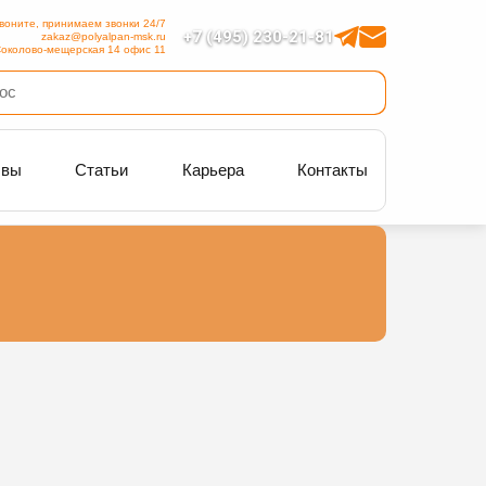
воните, принимаем звонки 24/7
+7 (495) 230-21-81
zakaz@polyalpan-msk.ru
околово-мещерская 14 офис 11
ывы
Статьи
Карьера
Контакты