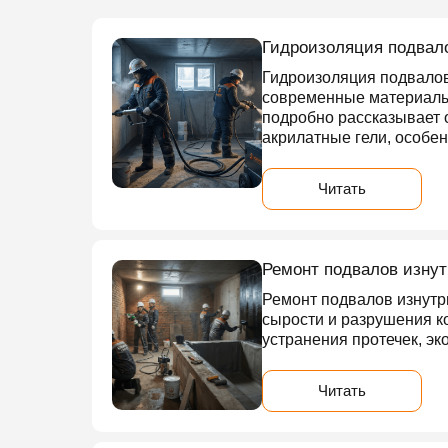
Гидроизоляция подвало
Гидроизоляция подвалов
современные материалы
подробно рассказывает 
акрилатные гели, особе
Читать
Ремонт подвалов изнут
Ремонт подвалов изнутр
сырости и разрушения к
устранения протечек, э
Читать