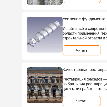
Усиление фундамента 
Узнайте всё о современ
области применения, те
строительной отрасли и 
Читать
Качественная реставра
Реставрация фасадов — 
выбрать вид реставраци
цикл таких работ – отве
Читать