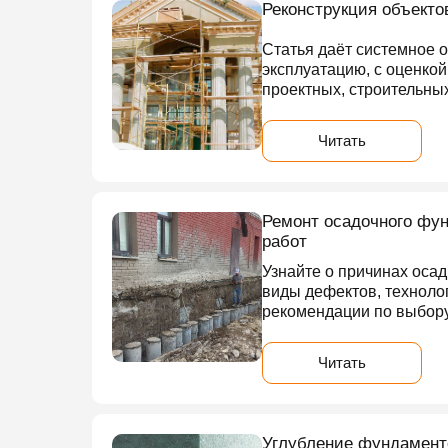
Реконструкция объекто
Статья даёт системное о
эксплуатацию, с оценко
проектных, строительны
Читать
Ремонт осадочного фун
работ
Узнайте о причинах оса
виды дефектов, техноло
рекомендации по выбору
Читать
Углубление фундаменто