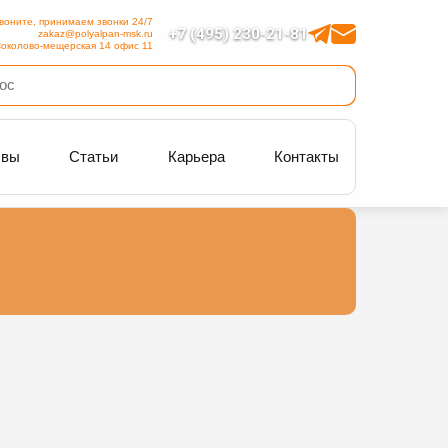
воните, принимаем звонки 24/7
+7 (495) 230-21-81
zakaz@polyalpan-msk.ru
околово-мещерская 14 офис 11
ывы
Статьи
Карьера
Контакты