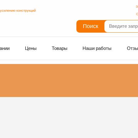
З
 усилению конструкций
С
Поиск
ании
Цены
Товары
Наши работы
Отз