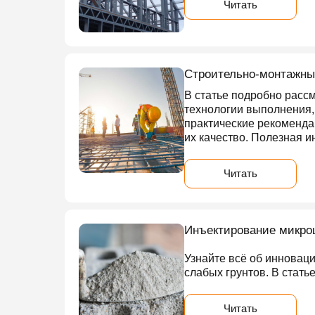
Читать
Строительно-монтажные
В статье подробно расс
технологии выполнения,
практические рекомендац
их качество. Полезная и
Читать
Инъектирование микро
Узнайте всё об инновац
слабых грунтов. В стать
Читать