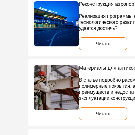
Реконструкция аэропор
Реализация программы к
технологического развит
удается достичь?
Читать
Материалы для антикор
В статье подробно расс
полимерные покрытия, а
преимуществ и недостат
эксплуатации конструкци
Читать