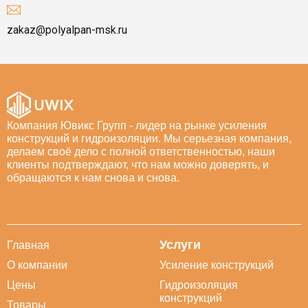
zakaz@polyalpan-msk.ru
Компания Ювикс Групп - лидер на рынке усиления
конструкций и гидроизоляции. Мы серьезная компания,
делаем своё дело с полной ответственностью, наши
клиенты подтверждают, что нам можно доверять, и
обращаются к нам снова и снова.
Услуги
Главная
О компании
Усиление конструкций
Цены
Гидроизоляция
конструкций
Товары