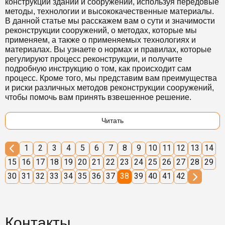
конструкций зданий и сооружений, используя передовые
методы, технологии и высококачественные материалы.
В данной статье мы расскажем вам о сути и значимости
реконструкции сооружений, о методах, которые мы
применяем, а также о применяемых технологиях и
материалах. Вы узнаете о нормах и правилах, которые
регулируют процесс реконструкции, и получите
подробную инструкцию о том, как происходит сам
процесс. Кроме того, мы представим вам преимущества
и риски различных методов реконструкции сооружений,
чтобы помочь вам принять взвешенное решение.
Читать
1
2
3
4
5
6
7
8
9
10
11
12
13
14
15
16
17
18
19
20
21
22
23
24
25
26
27
28
29
30
31
32
33
34
35
36
37
38
39
40
41
42
Контакты